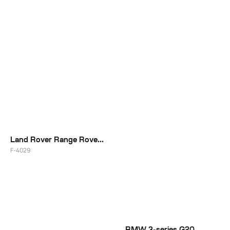
23"
20"
Land Rover Range Rover - тяжёлый люкс
F-4029
21"
BMW 3-series G20