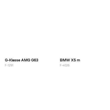
21"/22"
G-Klasse AMG G63
BMW X5 m
F-1291
F-4026
22"
22