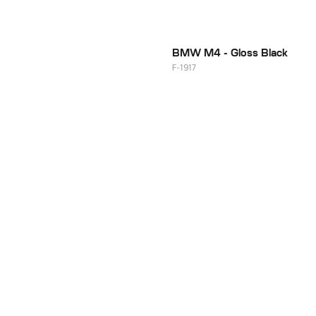
22"
BMW M4 - Gloss Black
F-1917
21"