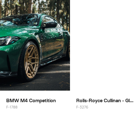
26"
BMW M4 Competition
Rolls-Royce Cullinan - Gloss Brushed + Black Smoke
F-1788
F-3276