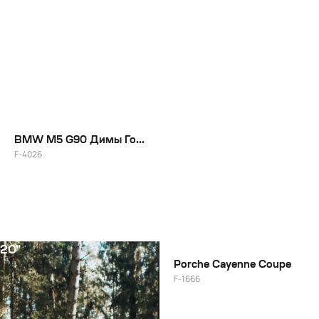
BMW M5 G90 Димы Гордея
F-4026
20"
Porche Cayenne Coupe
F-1666