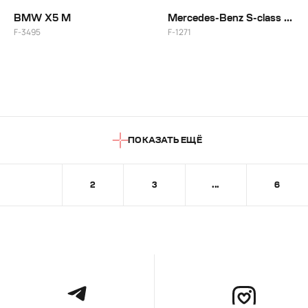
BMW X5 M
Mercedes-Benz S-class 500
F-3495
F-1271
ПОКАЗАТЬ ЕЩЁ
1
2
3
...
6