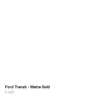
19"
20"/21"
Ford Transit - Matte Gold
F-4057