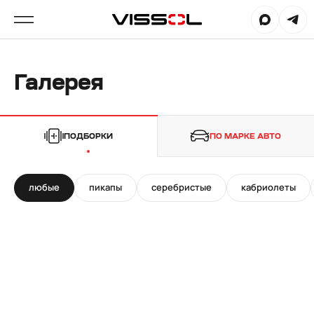
Галерея
ПОДБОРКИ
ПО МАРКЕ АВТО
любые
пикапы
серебристые
кабриолеты
21"
23"