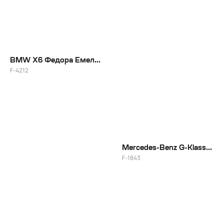
BMW X6 Федора Емельяненко
F-4212
22"
Mercedes-Benz G-Klasse Антона Лапенко
F-1843