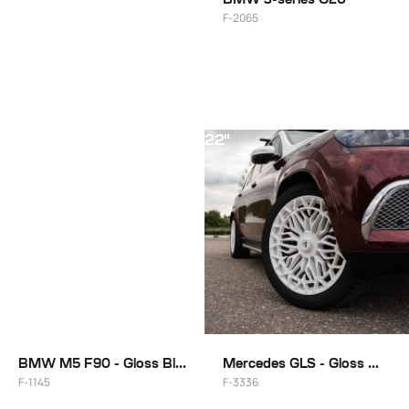
F-2065
22"
BMW M5 F90 - Gloss Black Smoke
Mercedes GLS - Gloss White
F-1145
F-3336