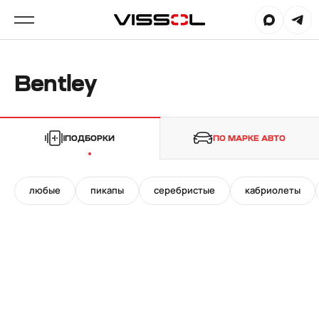
Bentley
ПОДБОРКИ
ПО МАРКЕ АВТО
любые
пикапы
серебристые
кабриолеты
22"