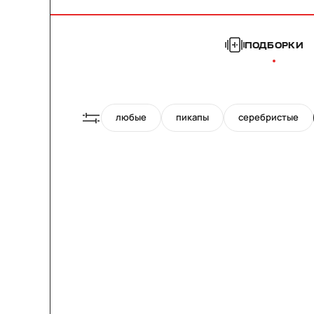
ПОДБОРКИ
любые
пикапы
серебристые
21"
19"