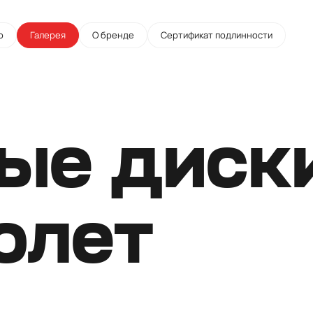
о
Галерея
О бренде
Сертификат подлинности
ые диски
олет