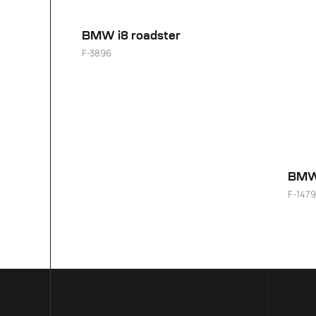
BMW i8 roadster
F-3896
BMW
F-1479