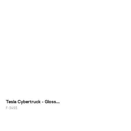
20"
20"
Tesla Cybertruck - Gloss Black
F-3493