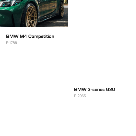
BMW M4 Competition
F-1788
20"
BMW 3-series G20
F-2065