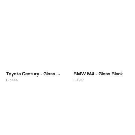
20"/21"
Toyota Century - Gloss Brushed
BMW M4 - Gloss Black
F-3444
F-1917
20"/21"
20"