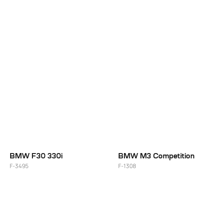
20"
BMW F30 330i
BMW M3 Competition
F-3495
F-1308