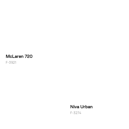
McLaren 720
F-3921
20"
Niva Urban
F-3274