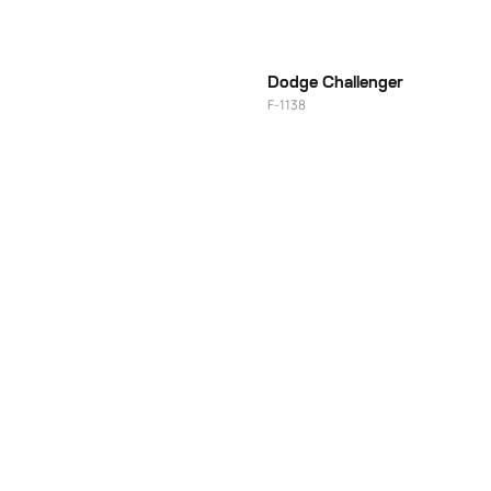
20"
Dodge Challenger
F-1138
20"