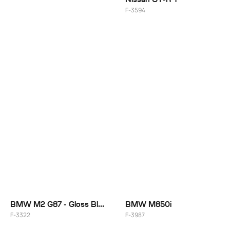
F-3594
20"
BMW M2 G87 - Gloss Black Smoke
BMW M850i
F-3322
F-3987