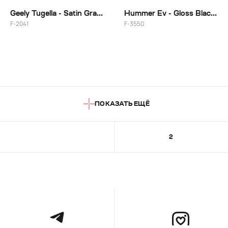
Geely Tugella - Satin Graphite Dark + Gloss Black
Hummer Ev - Gloss Black + индивидуальный цвет
F-2041
F-3550
ПОКАЗАТЬ ЕЩЁ
1
2