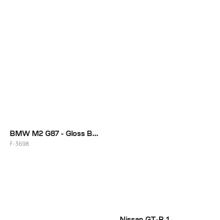
20"
20"
BMW M2 G87 - Gloss Brushed
F-3698
20"
Nissan GT-R 1