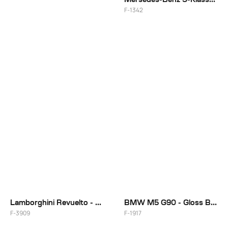
F-1342
22"
Lamborghini Revuelto - Matte Brushed (обод) + Gloss Cream (центр)
BMW M5 G90 - Gloss Brushed
F-3909
F-1917