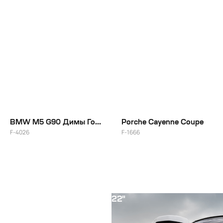
22
BMW M5 G90 Димы Гордея
Porche Cayenne Coupe
F-4026
F-1666
22"
22"