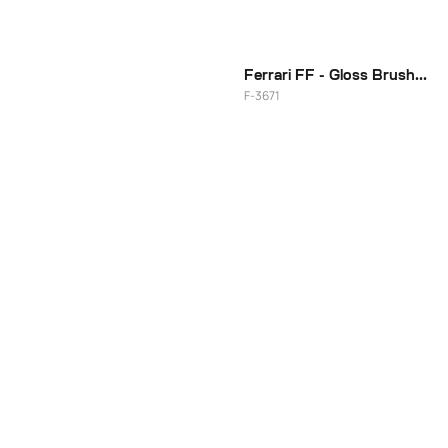
22"
Ferrari FF - Gloss Brushed Gold
F-3671
22"