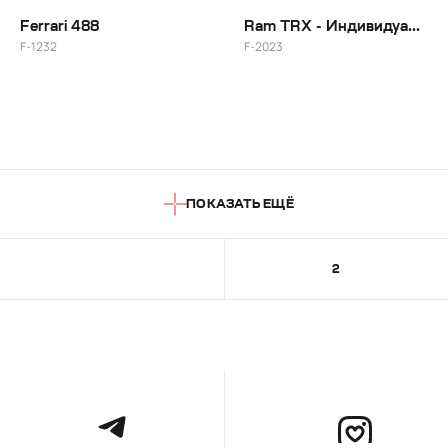
Ferrari 488
Ram TRX - Индивидуальный цвет + Выделение спицы цветом
F-1232
F-2023
ПОКАЗАТЬ ЕЩЁ
1
2