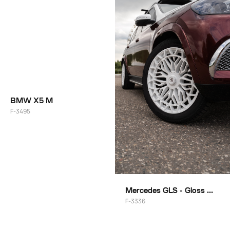
BMW X5 M
F-3495
22"
Mercedes GLS - Gloss White
F-3336