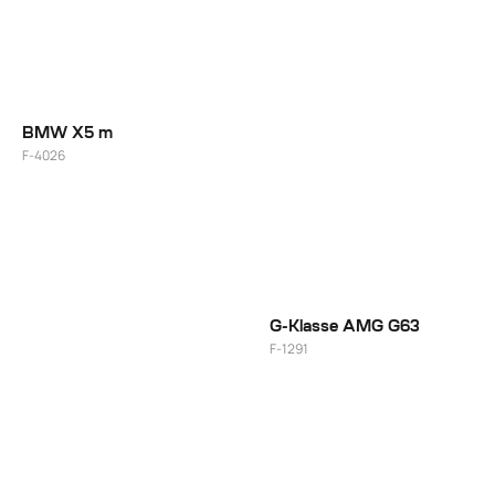
BMW X5 m
F-4026
22"
G-Klasse AMG G63
F-1291