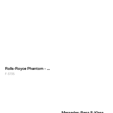
22"
22"
Rolls-Royce Phantom - Gloss Black With Machined Face
F-3735
21"/22"
Mersedes-Benz S-Klasse S63