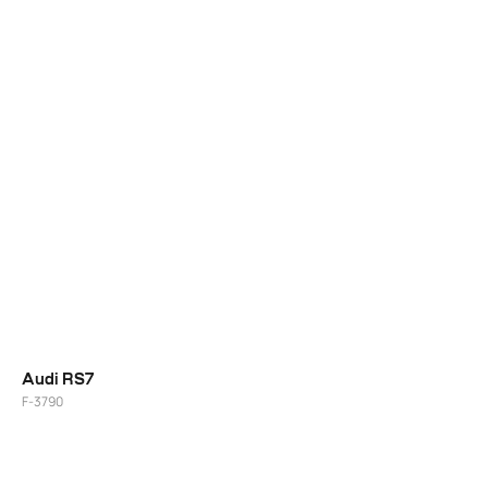
22"
21"/22"
Audi RS7
F-3790