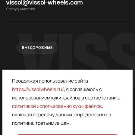
vissol@vissol-wheels.com
Cотрудничество
ВНЕДОРОЖНЫЕ
Продолжая использование сайта
https://vissolwheels.ru/
, я соглашаюсь с
использованием куки-файлов в соответствии с
политикой использования куки-файлов
,
© 2015–2026,
ПОЛИТИКА
VISSOL
КОНФИДЕНЦИАЛЬНОСТИ
включая передачу данных, определенных в
* - ЗАПРЕЩЁН В РОССИИ,
ДОГОВОР ОФЕРТЫ
политике, третьим лицам.
ПРИНАДЛЕЖИТ META
ПОЛИТИКА
КОНФИДЕНЦИАЛЬНОСТИ