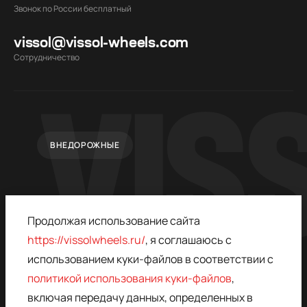
Звонок по России бесплатный
vissol@vissol-wheels.com
Cотрудничество
ВНЕДОРОЖНЫЕ
Продолжая использование сайта
https://vissolwheels.ru/
, я соглашаюсь с
использованием куки-файлов в соответствии с
политикой использования куки-файлов
,
© 2015–2026,
ПОЛИТИКА
VISSOL
КОНФИДЕНЦИАЛЬНОСТИ
включая передачу данных, определенных в
* - ЗАПРЕЩЁН В РОССИИ,
ДОГОВОР ОФЕРТЫ