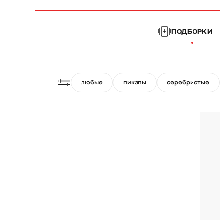
ПОДБОРКИ
любые
пикапы
серебристые
22"