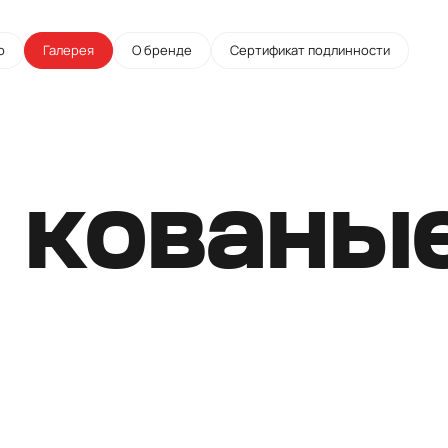
о
Галерея
О бренде
Сертификат подлинности
 кованы