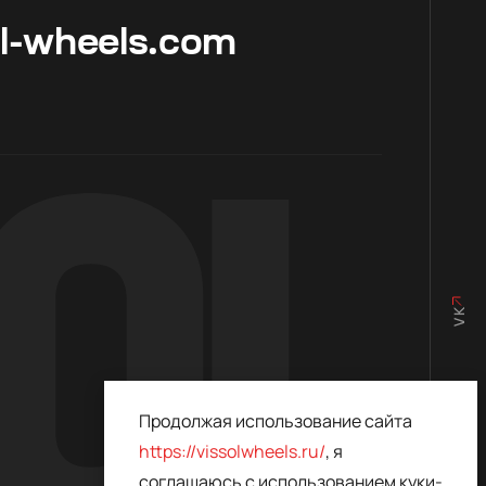
ol-wheels.com
VK
Продолжая использование сайта
https://vissolwheels.ru/
, я
ИЗ КАРБОНА
соглашаюсь с использованием куки-