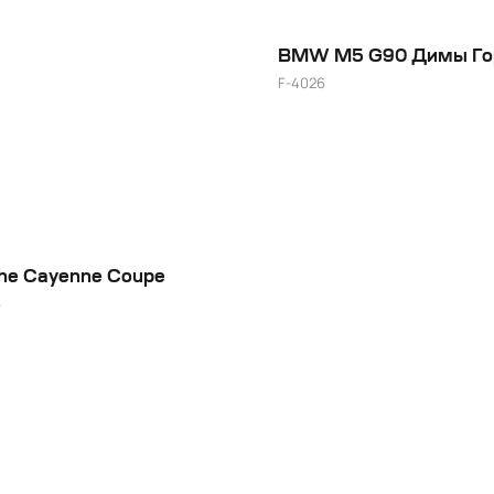
BMW M5 G90 Димы Го
F-4026
20"
he Cayenne Coupe
6