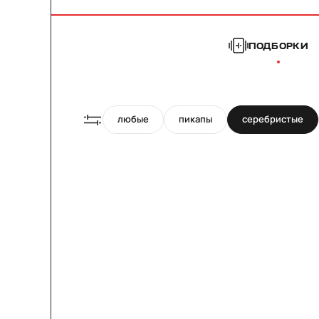
ПОДБОРКИ
любые
пикапы
серебристые
21"/22"
22