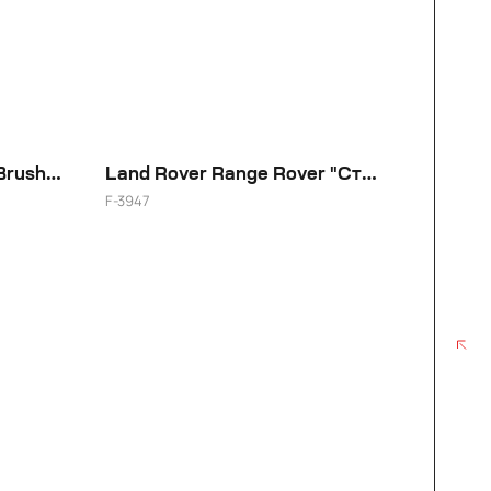
Toyota Century - Gloss Brushed
Land Rover Range Rover "Стиль"
F-3947
20"
TELEGRAM