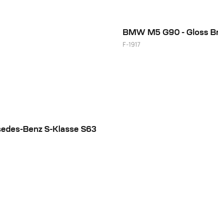
BMW M5 G90 - Gloss B
F-1917
22"
edes-Benz S-Klasse S63