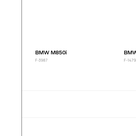
BMW M850i
BMW
F-3987
F-1479
1