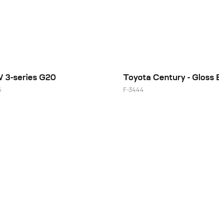
3-series G20
5
F-3444
22"