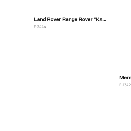
Land Rover Range Rover "Классика"
F-3444
20"
Mers
F-1342
19"