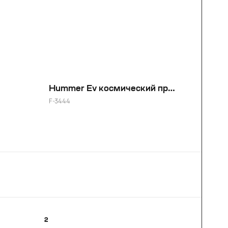
Hummer Ev космический проект для Михаила Честный перекуп
F-3444
2