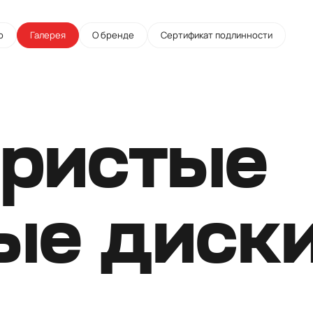
о
Галерея
О бренде
Сертификат подлинности
ристые
ые диск