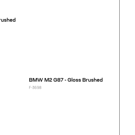
rushed
BMW M2 G87 - Gloss Brushed
F-3698
24"