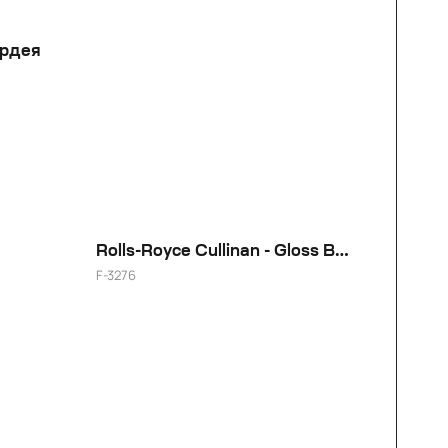
рдея
Rolls-Royce Cullinan - Gloss Brushed + Black Smoke
F-3276
23"