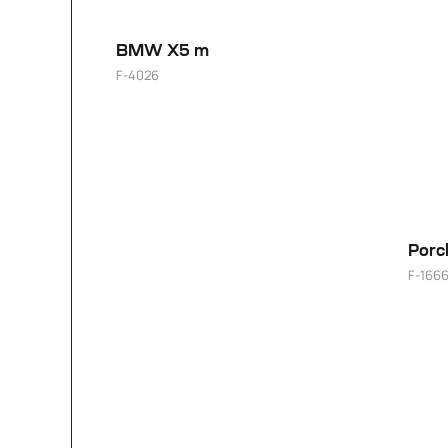
BMW X5 m
F-4026
23"
Porc
F-166
20"