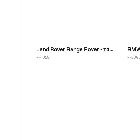
Land Rover Range Rover - тяжёлый люкс
BMW 
F-4029
F-206
24"
22"