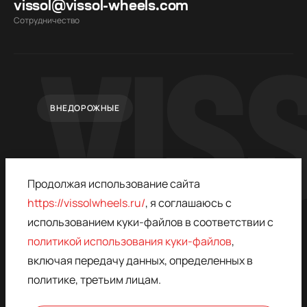
vissol@vissol-wheels.com
Cотрудничество
ВНЕДОРОЖНЫЕ
Продолжая использование сайта
https://vissolwheels.ru/
, я соглашаюсь с
использованием куки-файлов в соответствии с
политикой использования куки-файлов
,
© 2015–2026,
ПОЛИТИКА
VISSOL
КОНФИДЕНЦИАЛЬНОСТИ
включая передачу данных, определенных в
* - ЗАПРЕЩЁН В РОССИИ,
ДОГОВОР ОФЕРТЫ
политике, третьим лицам.
ПРИНАДЛЕЖИТ META
ПОЛИТИКА
КОНФИДЕНЦИАЛЬНОСТИ