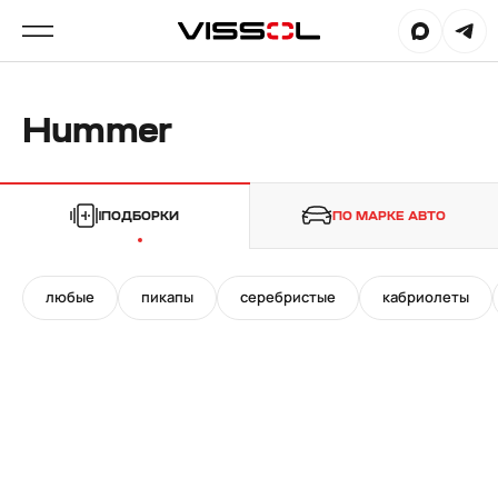
Hummer
ПОДБОРКИ
ПО МАРКЕ АВТО
любые
пикапы
серебристые
кабриолеты
20"
24"