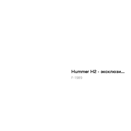
22"
Hummer H2 - эксклюзивные диски для Элджея
F-1989