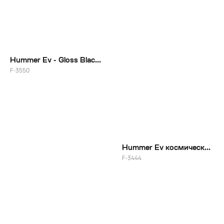
Hummer Ev - Gloss Black + индивидуальный цвет
F-3550
Hummer Ev космический проект для Михаила Честный перекуп
F-3444