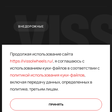
ВНЕДОРОЖНЫЕ
Продолжая использование сайта
https://vissolwheels.ru/
, я соглашаюсь с
использованием куки-файлов в соответствии с
политикой использования куки-файлов
,
© 2015–2026,
ПОЛИТИКА
VISSOL
КОНФИДЕНЦИАЛЬНОСТИ
включая передачу данных, определенных в
* - ЗАПРЕЩЁН В РОССИИ,
ДОГОВОР ОФЕРТЫ
политике, третьим лицам.
ПРИНАДЛЕЖИТ META
ПОЛИТИКА
КОНФИДЕНЦИАЛЬНОСТИ
КУКИ ФАЙЛОВ
ПРИНЯТЬ