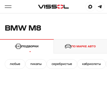
BMW M8
ПОДБОРКИ
ПО МАРКЕ АВТО
любые
пикапы
серебристые
кабриолеты
20"