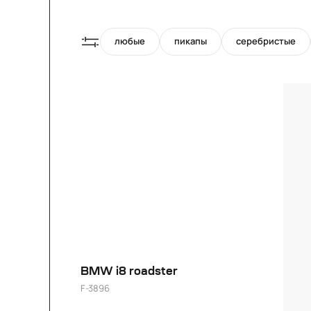
любые
пикапы
серебристые
21"
BMW i8 roadster
F-3896