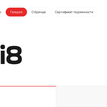
о
Галерея
О бренде
Сертификат подлинности
i8