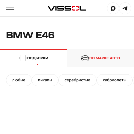
BMW E46
ПОДБОРКИ
ПО МАРКЕ АВТО
любые
пикапы
серебристые
кабриолеты
19"