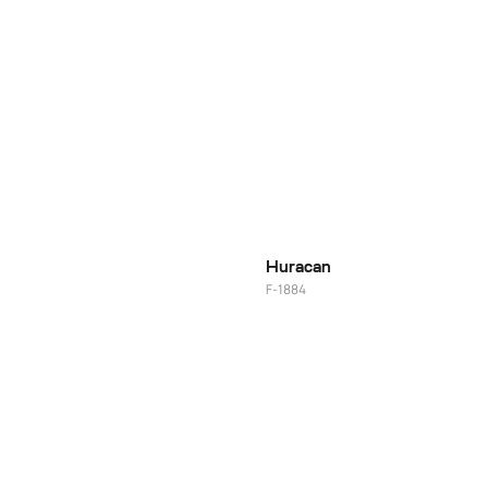
20"
Huracan
F-1884