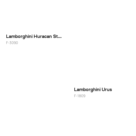
Lamborghini Huracan Sterrato
F-3090
Lamborghini Urus
F-1809