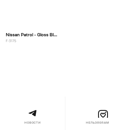
Nissan Patrol - Gloss Black + Выделение отдельных элементов спиц красным цветом
F-3175
НОВОСТИ
НЕЛЬЗЯGRAM