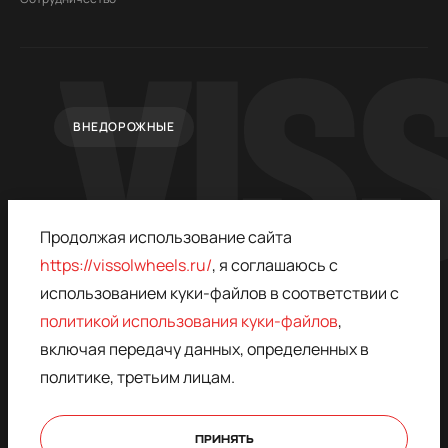
ВНЕДОРОЖНЫЕ
Продолжая использование сайта
https://vissolwheels.ru/
, я соглашаюсь с
использованием куки-файлов в соответствии с
политикой использования куки-файлов
,
© 2015–2026,
ПОЛИТИКА
VISSOL
КОНФИДЕНЦИАЛЬНОСТИ
включая передачу данных, определенных в
* - ЗАПРЕЩЁН В РОССИИ,
ДОГОВОР ОФЕРТЫ
политике, третьим лицам.
ПРИНАДЛЕЖИТ META
ПОЛИТИКА
КОНФИДЕНЦИАЛЬНОСТИ
КУКИ ФАЙЛОВ
ПРИНЯТЬ