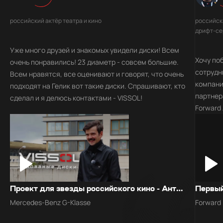
российский актёр театра и кино
российск
дрифт-се
Уже много друзей и знакомых увидели диски! Всем
Хочу по
очень понравились! 23 диаметр - совсем большие.
сотрудн
Всем нравятся, все оценивают и говорят, что очень
компани
подходят на Гелик вот такие диски. Спрашивают, кто
партнер
сделал и я делюсь контактами - VISSOL!
Forward
взаимод
изыскан
спортив
уникаль
дискам 
по качес
Проект для звезды российского кино - Антона Лапенко
каких-т
Mercedes-Benz G-Klasse
Forward
Vissol 
целом, 