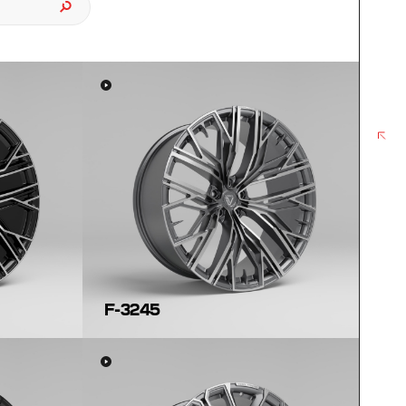
MAX
F-3245