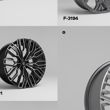
F-3194
91