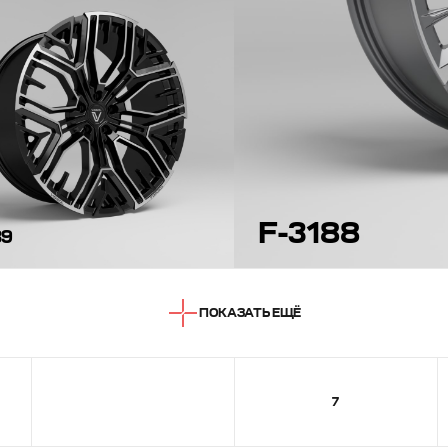
F-3188
89
ПОКАЗАТЬ ЕЩЁ
6
7