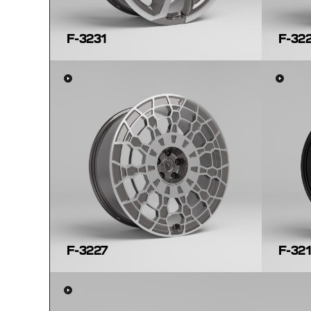
F-3231
F-32
F-3227
F-32