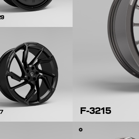
29
F-3215
17