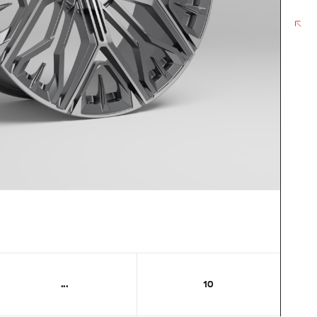
*
НЕЛЬЗЯGRAM
...
10