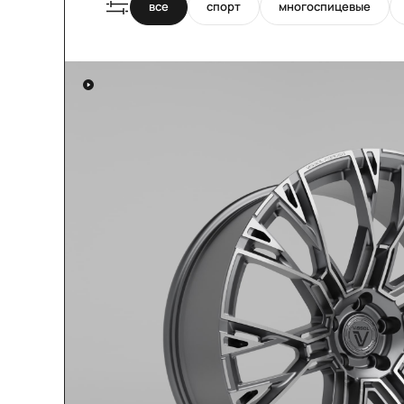
все
спорт
многоспицевые