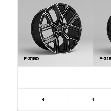
F-3190
F-31
4
5