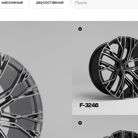
массивные
двусоставные
F-3246