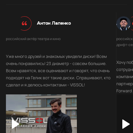
Антон Лапенко
российский актёр театра и кино
российск
дрифт-се
Уже много друзей и знакомых увидели диски! Всем
Хочу по
очень понравились! 23 диаметр - совсем большие.
сотрудн
Всем нравятся, все оценивают и говорят, что очень
компани
подходят на Гелик вот такие диски. Спрашивают, кто
партнер
сделал и я делюсь контактами - VISSOL!
Forward
взаимод
изыскан
спортив
уникаль
дискам 