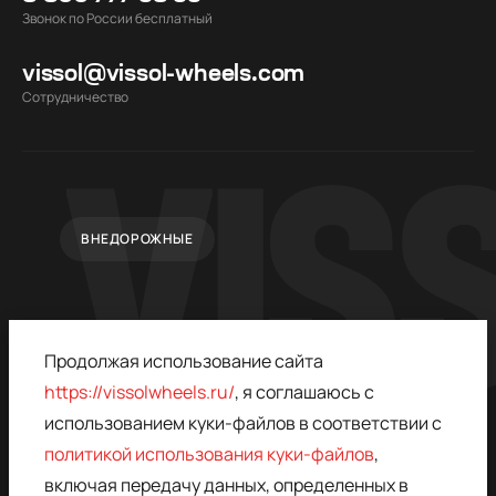
Звонок по России бесплатный
vissol@vissol-wheels.com
Cотрудничество
ВНЕДОРОЖНЫЕ
Продолжая использование сайта
https://vissolwheels.ru/
, я соглашаюсь с
использованием куки-файлов в соответствии с
политикой использования куки-файлов
,
© 2015–2026,
ПОЛИТИКА
VISSOL
КОНФИДЕНЦИАЛЬНОСТИ
включая передачу данных, определенных в