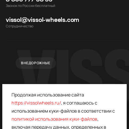
Звонок по России бесплатный
vissol@vissol-wheels.com
Cотрудничество
ВНЕДОРОЖНЫЕ
Продолжая использование сайта
https://vissolwheels.ru/
, я соглашаюсь с
использованием куки-файлов в соответствии с
политикой использования куки-файлов
,
© 2015–2026,
ПОЛИТИКА
VISSOL
КОНФИДЕНЦИАЛЬНОСТИ
включая передачу данных, определенных в